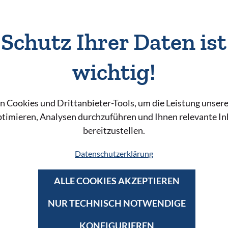
 Schutz Ihrer Daten ist
EN IHNEN
KOOPERATIONEN
wichtig!
PR/Rezensionen
Mediadaten
n Cookies und Drittanbieter-Tools, um die Leistung unser
nd Versand
Buchhandel
ptimieren, Analysen durchzuführen und Ihnen relevante In
Autor/in werden
bereitzustellen.
s
Dissertationen
Datenschutzerklärung
ALLE COOKIES AKZEPTIEREN
NUR TECHNISCH NOTWENDIGE
KONFIGURIEREN